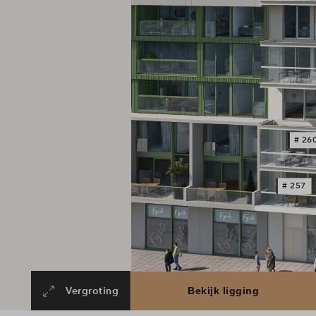
# 26
# 257
Vergroting