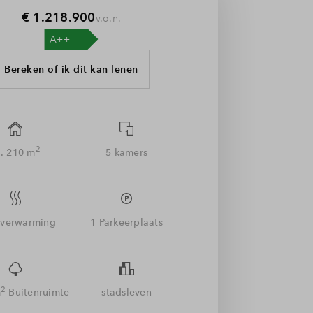
€ 1.218.900
v.o.n.
Bereken of ik dit kan lenen
2
. 210 m
5 kamers
sverwarming
1 Parkeerplaats
2
m
Buitenruimte
stadsleven