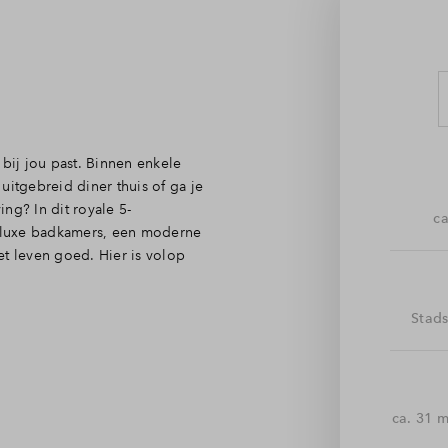
 bij jou past. Binnen enkele
uitgebreid diner thuis of ga je
ng? In dit royale 5-
ca
 luxe badkamers, een moderne
et leven goed. Hier is volop
Stad
ppartement, waar je binnenkomt in
onkamer en keuken staan in open
b je van alle kanten lichtinval.
or de wasmachine en droger.
ca. 31 
ilet en 2 compleet ingerichte