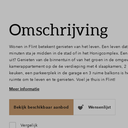
Omschrijving
Wonen in Flint betekent genieten van het leven. Een leven dat
minuten sta je midden in de stad of in het Honigcomplex. Een 
uit? Genieten van de binnentuin of van het groen in de omgevi
kamerappartement op de 6e verdieping met 4 slaapkamers, 2
keuken, een parkeerplek in de garage en 3 ruime balkons is h
ruimte om te leven en te genieten. Voel je thuis in Flint!
Meer informatie
4 slaapkamers, 2 badkamers, meerdere balkons
Kom binnen in Flint. Met de trap of lift bereik je dit ruime a
de entreehal met een separaat toilet. De royale en lichte wo
Bekijk beschikbaar aanbod
Wensenlijst
verbinding met elkaar. Wat een ruimte! Door de grote ramen he
Vanuit de woonruimte bereik je ook de berging, met plek vo
Aansluitend vind je in de gang 4 slaapkamers, een separaat to
Vergelijk