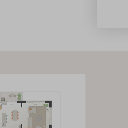
 inloopdouche en dubbele
astafel. Heb je een
or. Of je nu geniet van een
en prachtig uitzicht, hier vier
omfort en moderne
ien van hoogwaardig tegelwerk
hele jaar door van een
iezuinig, uitstekend
en. Een slimme keuze voor jou
maakt voor een aantal
ptietekening en de