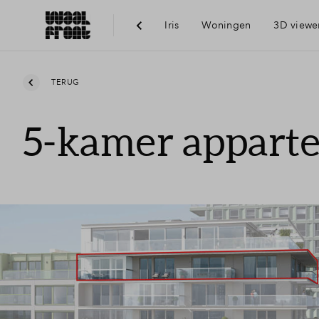
Iris
Woningen
3D viewe
Ber
TERUG
5-kamer appart
Voo
Vis
Du
Ni