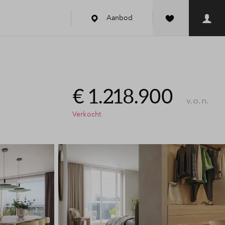
Aanbod
k
€ 1.218.900
v.o.n.
Verkocht