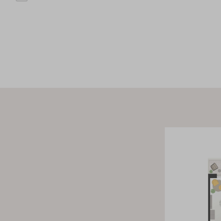
badkamers. De eerste badkamer is voorzien van een ligbad,
wastafel, en de tweede badkamer heeft een douche, toilet en w
thuiswerkplek nodig? Je tovert een slaapkamer zo om tot kanto
gezellige avond aan de eettafel of ontspant op het balkon met e
je het leven in stijl.
Duurzaam en comfortabel wonen
Wat wil je nog meer? Hier geniet je straks van ultiem woonc
voorzieningen. De keuken en badkamers zijn standaard voorz
en modern sanitair. Dankzij de vloerverwarming geniet je het 
aangenaam binnenklimaat. Het appartement is bovendien energ
geïsoleerd en aangesloten op de stadsverwarming van Nijmeg
én het milieu.
Meerwerkopties
Omdat dit appartement al in aanbouw is, is er al een keuze ge
meerwerkopties. Je vindt de details bij de downloads in de o
opdrachtbevestiging.