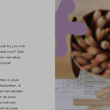
se bij jou ook
emaal voor? Dan
één van deze
clusief
mtes in jouw
erzoeken, al
ket van wensen
en ze jouw
is met een
 om al jouw