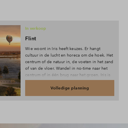
In verkoop
Flint
Wie woont in Iris heeft keuzes. Er hangt
cultuur in de lucht en horeca om de hoek. Het
centrum of de natuur in, de voeten in het zand
of van de vloer. Wandel in no-time naar het
centrum of in één brug naar het groen. Iris is
alles! We zien jou. Grote denkers met
Volledige planning
minimale woonwensen, kleine dromers met
plannen tot de hemel. Iris heeft een plek voor
jou en jullie.