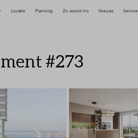
r
Locatie
Planning
Zo woont Iris
Nieuws
Service
eikbaarheid
Keuken: Iris by Huysinc
Mijn Eigen Huis
ement #273
rzieningen
Keuken: Iris by Siematic
Financiele chec
ie
Blog: Iris verhuist
Financiering
urzaamheid
Parkeren: zo werkt het in Iris
Toewijzing
jmegen
Woning kopen