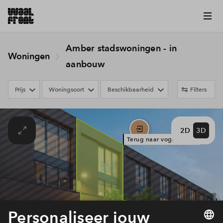
Amber stadswoningen - in
Woningen
aanbouw
Prijs
Woningsoort
Beschikbaarheid
Filters
2D
3D
Terug naar vogelvlucht
# 601
# 602
# 606
# 607
# 608
# 603
# 604
# 605