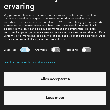
2
Bouwnummers
10
vrij
Stadswoning #602
€ 732.795
v.o.n.
4
kamers
153
m²
Vergelijk