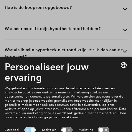
Hoe is de koopsom opgebouwd?
De koopsom van een nieuwbouwwoning in dit project is
Wanneer moet ik mijn hypotheek rond hebben?
opgebouwd uit meerdere onderdelen die samen het
totaalbedrag vormen. Ten eerste betaal je voor de
grondkosten: de prijs van de bouwkavel. De kosten
Zodra de bouw van de woning definitief doorgaat, word
Wat als ik mijn hypotheek niet rond krijg, zit ik dan aan de
worden betaald wanneer je naar de notaris gaat.
je door de notaris uitgenodigd om de leveringsakte en
koop vast?
Daarnaast betaal je bouwkosten voor het realiseren van
hypotheekakte te passeren. Het is verstandig om de
de woning. Deze kosten worden in termijnen
hypotheek rond te hebben zodra je in de gelegenheid
gefactureerd door de aannemer en betaal je vanuit het
wordt gesteld de akte te passeren.
In de koop- en aannemingsovereenkomst zit een
Wanneer start ik met betalen?
bouwdepot. Wanneer een nieuwbouwwoning bij
ontbindende voorwaarde voor het verkrijgen van een
aankoop reeds in aanbouw is, betaal je rente over het
hypotheek. Als je onverhoopt de hypotheek niet rond
bedrag dat al is opgenomen uit je hypotheek. Dit heet
krijgt, kun je binnen een periode van 2 maanden na
Zodra je naar de notaris gaat voor het passeren van de
bouwrente of renteverlies tijdens de bouw.
aankoop de overeenkomst ontbinden. Je kunt dit doen
leveringsakte en de bouw nog niet is begonnen, betaal
door de ontbinding aan te vragen aangevuld met
je de koopsom van de grond. De aanneemsom betaal je
Hoe wil je wonen in De Nieuwe Honig?
tenminste 2 afwijzingen van geldverstrekkers.
vervolgens in termijnen vanaf het moment dat de bouw
Bekijk het aanbod
start. De notaris verzorgt bij het passeren van de
leveringsakte de betaling van alle tot op dat moment