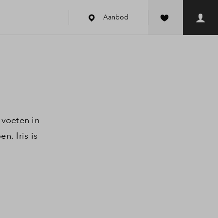
Aanbod
k
 voeten in
n. Iris is