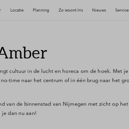
r
Locatie
Planning
Zo woont Iris
Nieuws
Service
eikbaarheid
Keuken: Iris by Huysinc
Mijn Eigen Huis
 Amber
rzieningen
Keuken: Iris by Siematic
Financiele chec
angt cultuur in de lucht en horeca om de hoek. Met je
ie
Blog: Iris verhuist
Financiering
 no-time naar het centrum of in één brug naar het groe
urzaamheid
Parkeren: zo werkt het in Iris
Toewijzing
tand van de binnenstad van Nijmegen met zicht op het
 je dan nu aan!
jmegen
Woning kopen