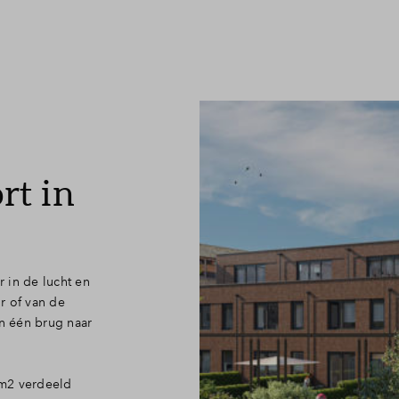
Leeswijzer
Veelgestelde v
Contact
rt in
r in de lucht en
r of van de
in één brug naar
 m2 verdeeld