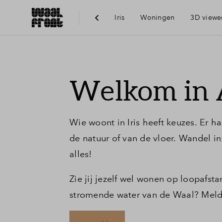
Iris
Woningen
3D viewe
Ber
Welkom in
Voo
Wie woont in Iris heeft keuzes. Er h
Vis
de natuur of van de vloer. Wandel in
alles!
Du
Zie jij jezelf wel wonen op loopafs
stromende water van de Waal? Meld
Ni