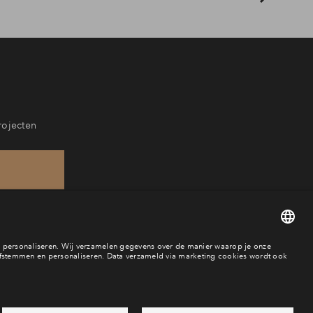
rojecten
21