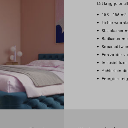
Dit krijg je er 
153 - 156 m2
Lichte woonk
Slaapkamer m
Badkamer me
Separaat twee
Een zolder v
Inclusief lu
Achtertuin di
Energiezuini