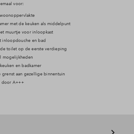
allemaal voor:
 woonoppervlakte
amer met de keuken als middelpunt
et muurtje voor inloopkast
t inloopdouche en bad
de toilet op de eerste verdieping
ol mogelijkheden
xe keuken en badkamer
e grenst aan gezellige binnentuin
g door A+++