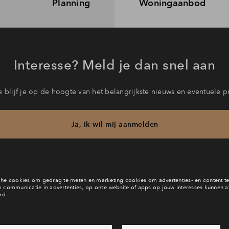
Planning
Woningaanbod
Interesse? Meld je dan snel aan
 blijf je op de hoogte van het belangrijkste nieuws en eventuele p
Ja, ik wil mij aanmelden
b je een vraag en wil je direct antwoord? Bel ons op
088 712 27 
6 dagen per week beschikbaar (behalve tijdens feestdagen)
vandaag van
09:00 - 18:00 uur
via chat en telefoon