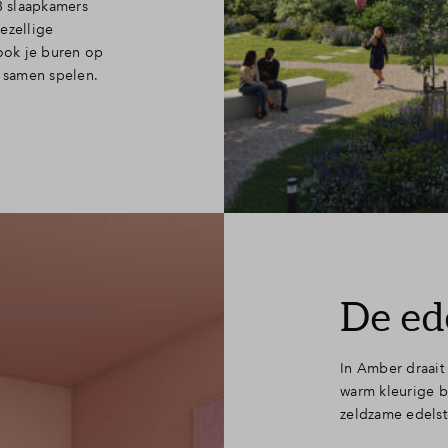
3 slaapkamers
ezellige
 ook je buren op
r samen spelen.
De ed
In Amber draait 
warm kleurige b
zeldzame edelst