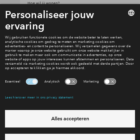
Hoe wil jij wonen?
Bekijk de woningen
Interesse? Meld je dan snel aan
Hiermee blijf je op de hoogte van het belangrijkste nieuws en
eventuele projecten
Ja, ik wil mij aanmelden
Heb je een vraag en wil je direct antwoord? Bel ons op
088
712 27 21
6 dagen per week beschikbaar (behalve tijdens
feestdagen)
vandaag van
09:00 - 18:00 uur