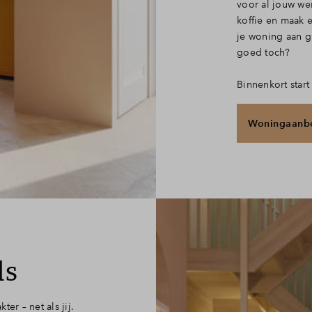
voor al jouw we
koffie en maak 
je woning aan gr
goed toch?
Binnenkort start
Woningaanbo
ls
er – net als jij.