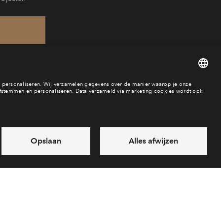
21
aar