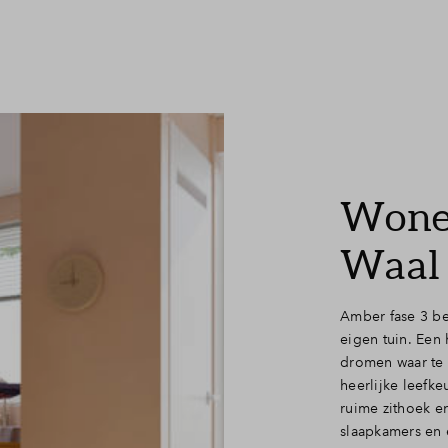
Leeswijzer
Veelgestelde v
Contact
Wonen
Waal
Amber fase 3 be
eigen tuin. Een
dromen waar te
heerlijke leefk
ruime zithoek en
slaapkamers en 