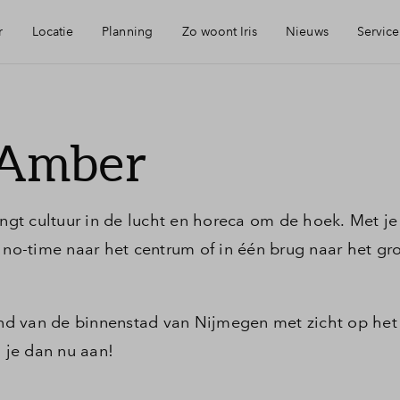
r
Locatie
Planning
Zo woont Iris
Nieuws
Service
eikbaarheid
Keuken: Iris by Huysinc
Mijn Eigen Huis
 Amber
rzieningen
Keuken: Iris by Siematic
Financiele chec
angt cultuur in de lucht en horeca om de hoek. Met je
ie
Blog: Iris verhuist
Financiering
 no-time naar het centrum of in één brug naar het groe
urzaamheid
Parkeren: zo werkt het in Iris
Toewijzing
tand van de binnenstad van Nijmegen met zicht op het
 je dan nu aan!
jmegen
Woning kopen