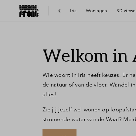
Iris
Woningen
3D viewe
Ber
Welkom in
Voo
Wie woont in Iris heeft keuzes. Er h
Vis
de natuur of van de vloer. Wandel in
alles!
Du
Zie jij jezelf wel wonen op loopafs
stromende water van de Waal? Meld
Ni