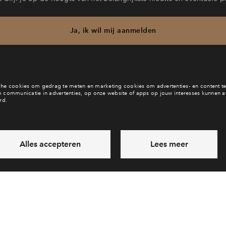
Ja, ik wil mij aanmelden
b je een vraag en wil je direct antwoord? Bel ons op
088 712 27 
6 dagen per week beschikbaar (behalve tijdens feestdagen)
ndaag gesloten, zaterdag zijn we vanaf
10:00 uur weer bereikb
via chat en telefoon
Laat een bericht achter
Veelgestelde vragen