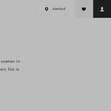
Aanbod
k
 voeten in
n. Iris is