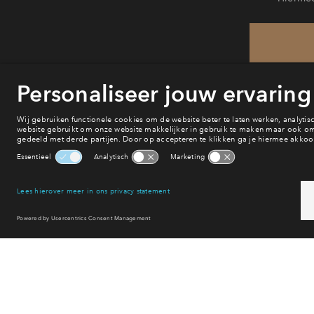
He
va