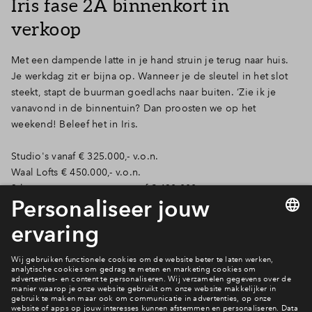
Iris fase 2A binnenkort in
Inloggen
verkoop
Met een dampende latte in je hand struin je terug naar huis.
Je werkdag zit er bijna op. Wanneer je de sleutel in het slot
steekt, stapt de buurman goedlachs naar buiten. ‘Zie ik je
vanavond in de binnentuin? Dan proosten we op het
weekend! Beleef het in Iris.
Studio's vanaf € 325.000,- v.o.n.
Waal Lofts € 450.000,- v.o.n.
3-kamer appartementen vanaf € 430.000,- v.o.n.
4-kamer appartementen vanaf € 695.000,- v.o.n.
Superior appartementen vanaf € 1.200.000,- v.o.n.