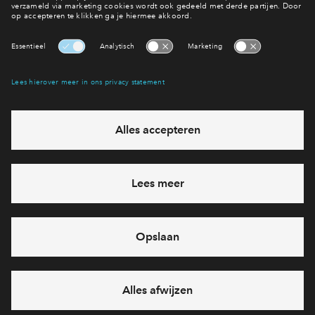
Contact
Interesse? Meld je dan snel aan
Hiermee blijf je op de hoogte van het belangrijkste nieuws en
eventuele projecten
Ja, ik wil mij aanmelden
Heb je een vraag en wil je direct antwoord? Bel ons op
088
712 27 21
6 dagen per week beschikbaar (behalve tijdens
feestdagen)
vandaag gesloten, vrijdag zijn we vanaf
09:00 uur weer
bereikbaar