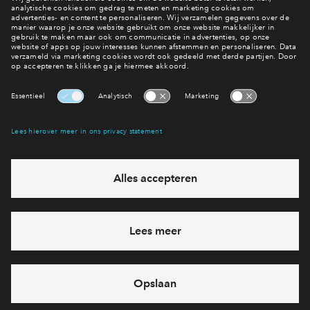
eventuele projecten
Ja, ik wil mij aanmelden
Heb je een vraag en wil je direct antwoord? Bel ons op
088
712 27 21
6 dagen per week beschikbaar (behalve tijdens
feestdagen)
vandaag gesloten, vrijdag zijn we vanaf
09:00 uur weer
bereikbaar
via chat en telefoon
Cookies
Over BPD