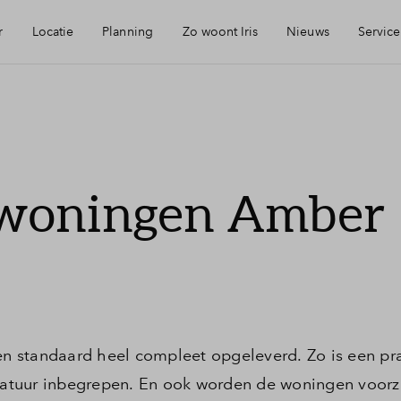
r
Locatie
Planning
Zo woont Iris
Nieuws
Service
eikbaarheid
Keuken: Iris by Huysinc
Mijn Eigen Huis
rzieningen
Keuken: Iris by Siematic
Financiele chec
woningen Amber
ie
Blog: Iris verhuist
Financiering
urzaamheid
Parkeren: zo werkt het in Iris
Toewijzing
jmegen
Woning kopen
 standaard heel compleet opgeleverd. Zo is een pr
atuur inbegrepen. En ook worden de woningen voorz