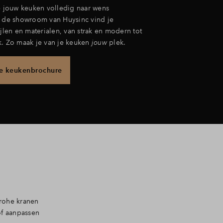
je jouw keuken volledig naar wens
n de showroom van Huysinc vind je
ijlen en materialen, van strak en modern tot
k. Zo maak je van je keuken
jouw
plek.
de keukenbrochure
Grohe kranen
of aanpassen