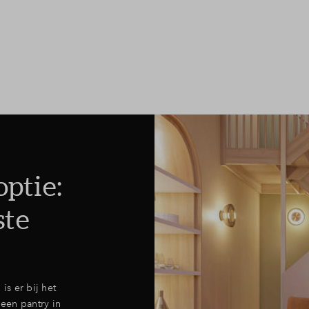
ptie:
ste
is er bij het
een pantry in