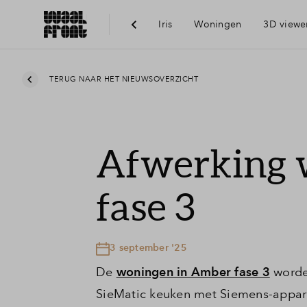
Iris
Woningen
3D viewe
Ber
TERUG NAAR HET NIEUWSOVERZICHT
Voo
Afwerking 
Vis
fase 3
Du
3 september '25
Ni
De
woningen in Amber fase 3
worden
SieMatic keuken met Siemens-appar