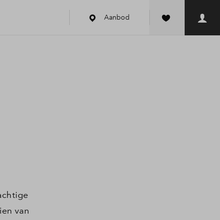
Aanbod
k
achtige
ien van