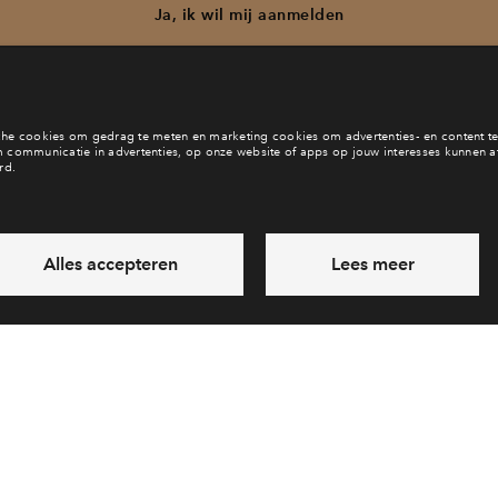
Ja, ik wil mij aanmelden
b je een vraag en wil je direct antwoord? Bel ons op
088 712 27 
6 dagen per week beschikbaar (behalve tijdens feestdagen)
vandaag van
09:00 - 18:00 uur
via chat en telefoon
Laat een bericht achter
Veelgestelde vragen