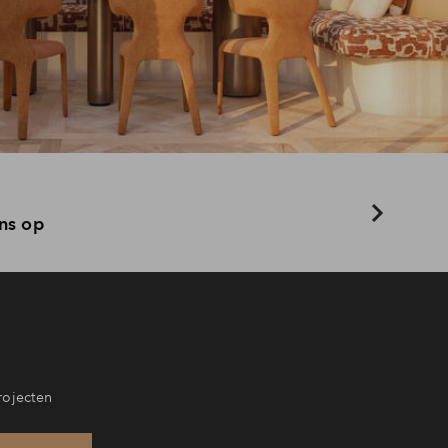
ns op
rojecten