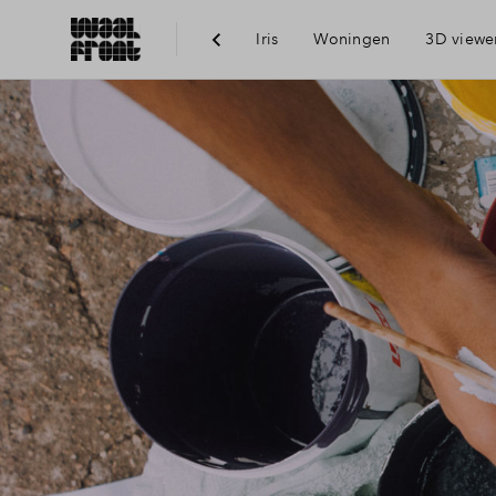
Iris
Woningen
3D viewe
Ber
Voo
Vis
Du
Ni