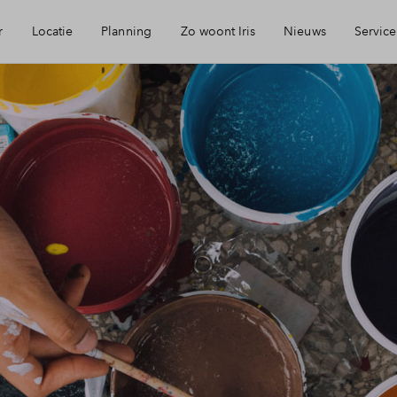
r
Locatie
Planning
Zo woont Iris
Nieuws
Service
eikbaarheid
Keuken: Iris by Huysinc
Mijn Eigen Huis
rzieningen
Keuken: Iris by Siematic
Financiele chec
ie
Blog: Iris verhuist
Financiering
urzaamheid
Parkeren: zo werkt het in Iris
Toewijzing
jmegen
Woning kopen