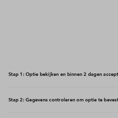
Stap 1: Optie bekijken en binnen 2 dagen accep
In je persoonlijke omgeving kun je zien op welk bouwnu
Stap 2: Gegevens controleren om optie te beves