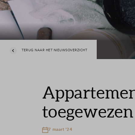
TERUG NAAR HET NIEUWSOVERZICHT
Appartement
toegewezen
7 maart '24