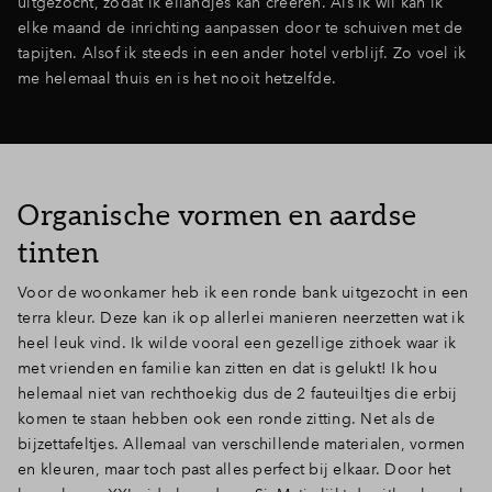
uitgezocht, zodat ik eilandjes kan creëren. Als ik wil kan ik
elke maand de inrichting aanpassen door te schuiven met de
tapijten. Alsof ik steeds in een ander hotel verblijf. Zo voel ik
me helemaal thuis en is het nooit hetzelfde.
Organische vormen en aardse
tinten
Voor de woonkamer heb ik een ronde bank uitgezocht in een
terra kleur. Deze kan ik op allerlei manieren neerzetten wat ik
heel leuk vind. Ik wilde vooral een gezellige zithoek waar ik
met vrienden en familie kan zitten en dat is gelukt! Ik hou
helemaal niet van rechthoekig dus de 2 fauteuiltjes die erbij
komen te staan hebben ook een ronde zitting. Net als de
bijzettafeltjes. Allemaal van verschillende materialen, vormen
en kleuren, maar toch past alles perfect bij elkaar. Door het