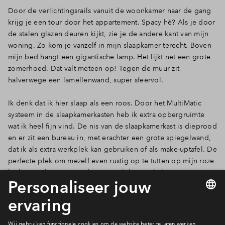
Door de verlichtingsrails vanuit de woonkamer naar de gang
krijg je een tour door het appartement. Spacy hè? Als je door
de stalen glazen deuren kijkt, zie je de andere kant van mijn
woning. Zo kom je vanzelf in mijn slaapkamer terecht. Boven
mijn bed hangt een gigantische lamp. Het lijkt net een grote
zomerhoed. Dat valt meteen op! Tegen de muur zit
halverwege een lamellenwand, super sfeervol.
Ik denk dat ik hier slaap als een roos. Door het MultiMatic
systeem in de slaapkamerkasten heb ik extra opbergruimte
wat ik heel fijn vind. De nis van de slaapkamerkast is dieprood
en er zit een bureau in, met erachter een grote spiegelwand,
dat ik als extra werkplek kan gebruiken of als make-uptafel. De
perfecte plek om mezelf even rustig op te tutten op mijn roze
krukje. Toch nog even die vrouwelijke touch, love it!
Ik hoop dat je dit inkijkje leuk vond! Tot de volgende blog.
Liefs Iris