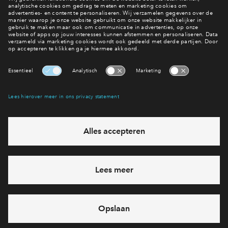
Nieuws
Interesse? Meld je dan snel aan
Hiermee blijf je op de hoogte van het belangrijkste nieuws en
eventuele projecten
Ja, ik wil mij aanmelden
Heb je een vraag en wil je direct antwoord? Bel ons op
088
712 27 21
6 dagen per week beschikbaar (behalve tijdens
feestdagen)