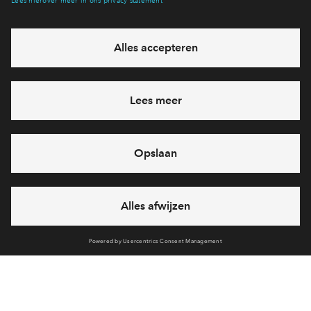
eventuele projecten
Ja, ik wil mij aanmelden
Heb je een vraag en wil je direct antwoord? Bel ons op
088
712 27 21
6 dagen per week beschikbaar (behalve tijdens
feestdagen)
vandaag gesloten, maandag zijn we vanaf
09:00 uur weer
bereikbaar
via chat en telefoon
Cookies
Over BPD