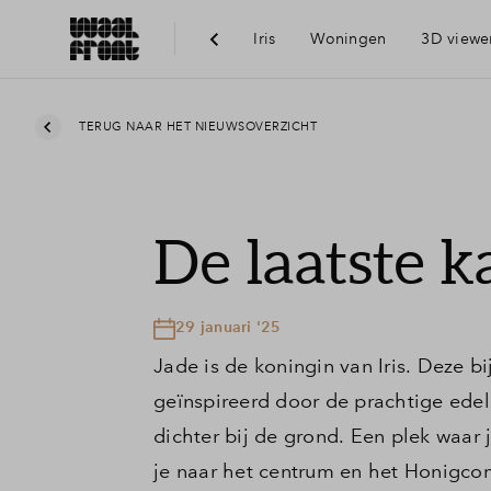
Iris
Woningen
3D viewe
Ber
TERUG NAAR HET NIEUWSOVERZICHT
Voo
De laatste k
Vis
29 januari '25
Du
Jade is de koningin van Iris. Deze b
geïnspireerd door de prachtige ede
Ni
dichter bij de grond. Een plek waar 
je naar het centrum en het Honigcomp