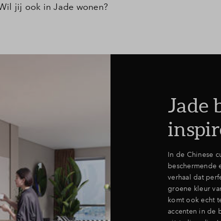
t. Wil jij ook in Jade wonen?
Leeswijzer
Veelgestelde v
Contact
Jade 
inspir
In de Chinese c
beschermende e
verhaal dat perf
groene kleur van
komt ook echt t
accenten in de 