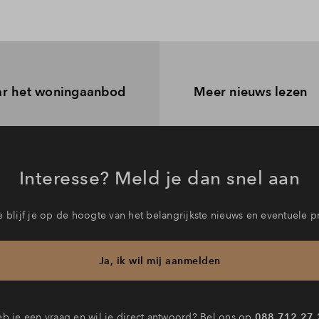
r het woningaanbod
Meer nieuws lezen
Interesse? Meld je dan snel aan
 blijf je op de hoogte van het belangrijkste nieuws en eventuele p
Ja, ik wil mij aanmelden
b je een vraag en wil je direct antwoord? Bel ons op
088 712 27 