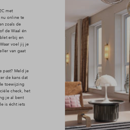
2C met
 nu online te
en zoals de
 of de Waal én
blet erbij en
Waar voel jij je
eller van gaat
e past? Meld je
ter de kans dat
e toewijzing
ciële check, het
g je al bent
e is écht iets