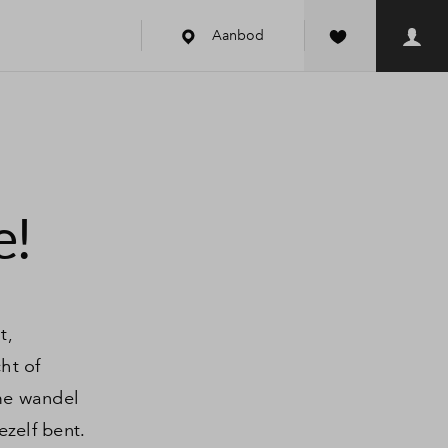
Aanbod
k
e!
t,
ht of
ime wandel
ezelf bent.