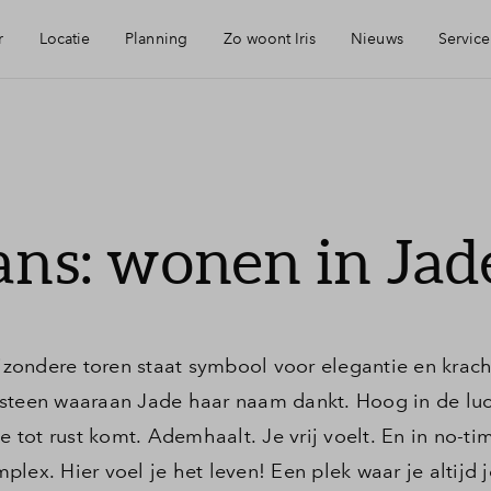
r
Locatie
Planning
Zo woont Iris
Nieuws
Service
eikbaarheid
Keuken: Iris by Huysinc
Mijn Eigen Huis
rzieningen
Keuken: Iris by Siematic
Financiele chec
ans: wonen in Jad
ie
Blog: Iris verhuist
Financiering
urzaamheid
Parkeren: zo werkt het in Iris
Toewijzing
ijzondere toren staat symbool voor elegantie en krach
lsteen waaraan Jade haar naam dankt. Hoog in de luc
jmegen
Woning kopen
je tot rust komt. Ademhaalt. Je vrij voelt. En in no-t
lex. Hier voel je het leven! Een plek waar je altijd j