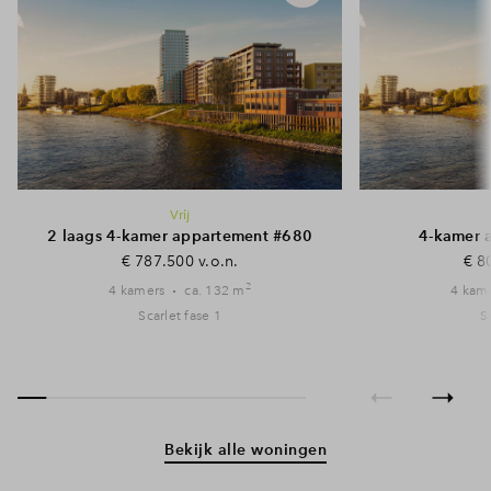
Vrij
2 laags 4-kamer appartement #680
4-kamer 
€ 787.500 v.o.n.
€ 8
2
4 kamers
ca. 132 m
4 kam
Scarlet fase 1
S
Bekijk alle woningen