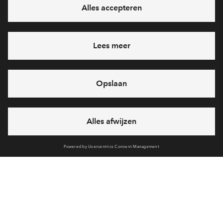
Ja, ik wil mij aanmelden
Heb je een vraag en wil je direct antwoord? Bel ons op
088
712 27 21
6 dagen per week beschikbaar (behalve tijdens
feestdagen)
vandaag van
09:00 - 18:00 uur
via chat en telefoon
Cookies
Over BPD
Disclaimer
Privacy statement