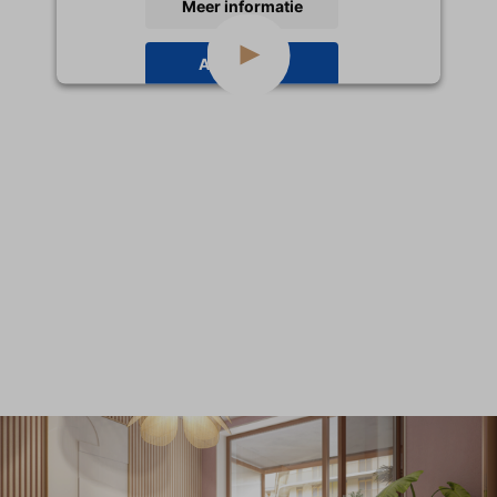
Meer informatie
Inloggen
Accepteren
powered by
Usercentrics Consent
Management Platform