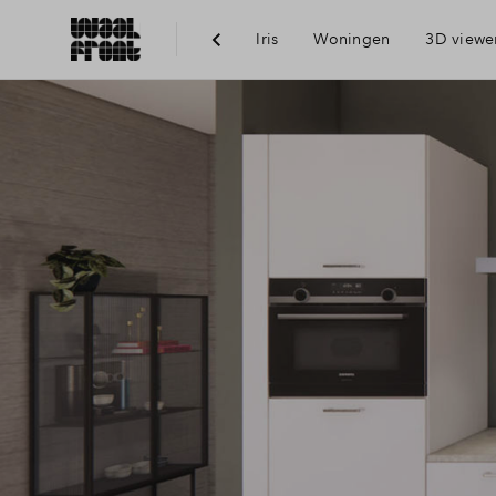
Iris
Woningen
3D viewe
Ber
Voo
Vis
Du
Ni