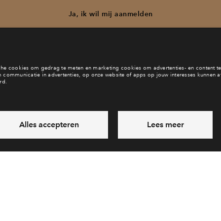
Ja, ik wil mij aanmelden
b je een vraag en wil je direct antwoord? Bel ons op
088 712 27 
6 dagen per week beschikbaar (behalve tijdens feestdagen)
daag gesloten, maandag zijn we vanaf
09:00 uur weer bereik
via telefoon
Laat een bericht achter
Veelgestelde vragen