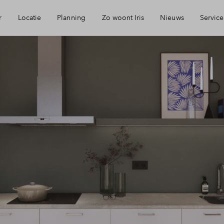
r
Locatie
Planning
Zo woont Iris
Nieuws
Service
eikbaarheid
Keuken: Iris by Huysinc
Mijn Eigen Huis
rzieningen
Keuken: Iris by Siematic
Financiele chec
ie
Blog: Iris verhuist
Financiering
urzaamheid
Parkeren: zo werkt het in Iris
Toewijzing
jmegen
Woning kopen