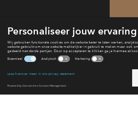
He
van