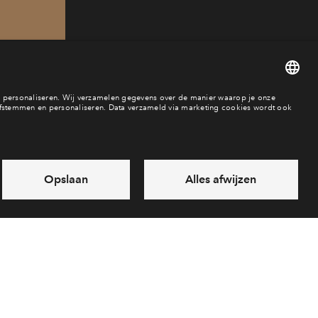
21
baar