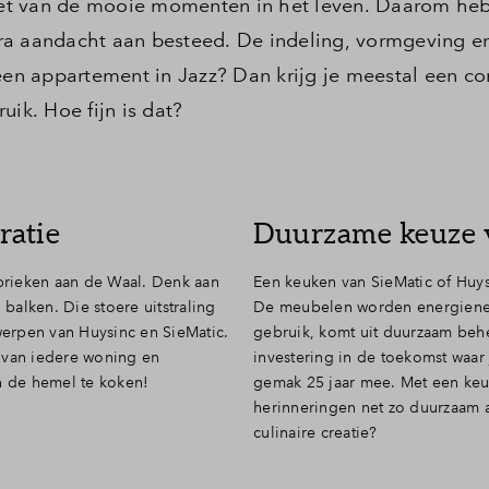
t van de mooie momenten in het leven. Daarom heb 
ra aandacht aan besteed. De indeling, vormgeving e
 een appartement in Jazz? Dan krijg je meestal een c
uik. Hoe fijn is dat?
ratie
Duurzame keuze 
abrieken aan de Waal. Denk aan
Een keuken van SieMatic of Huysi
 balken. Die stoere uitstraling
De meubelen worden energieneu
erpen van Huysinc en SieMatic.
gebruik, komt uit duurzaam beh
ng van iedere woning en
investering in de toekomst waar 
n de hemel te koken!
gemak 25 jaar mee. Met een ke
herinneringen net zo duurzaam a
culinaire creatie?