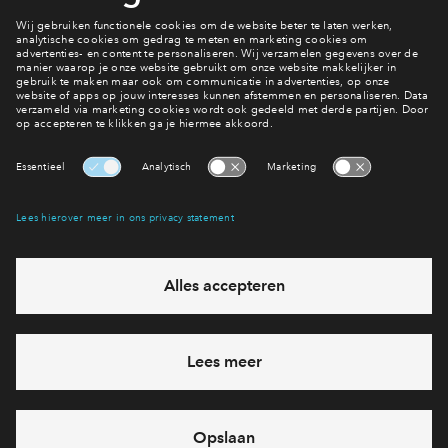
Meer lezen over de toewijzing?
Toewijzing
Interesse? Meld je dan snel aan
Hiermee blijf je op de hoogte van het belangrijkste nieuws en
eventuele projecten
Ja, ik wil mij aanmelden
Heb je een vraag en wil je direct antwoord? Bel ons op
088
712 27 21
6 dagen per week beschikbaar (behalve tijdens
feestdagen)