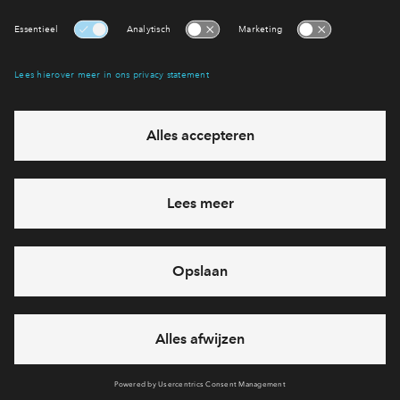
Interesse? Meld je dan snel aan
Hiermee blijf je op de hoogte van het belangrijkste nieuws en
eventuele projecten
Ja, ik wil mij aanmelden
Heb je een vraag en wil je direct antwoord? Bel ons op
088
712 27 21
6 dagen per week beschikbaar (behalve tijdens
feestdagen)
vandaag van
10:00 - 13:00 uur
via chat en telefoon