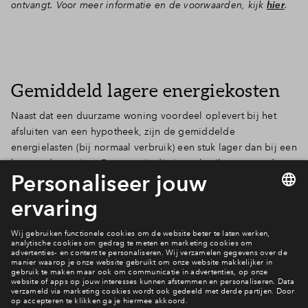
ontvangt. Voor meer informatie en de voorwaarden, kijk
hier
.
Gemiddeld lagere energiekosten
Naast dat een duurzame woning voordeel oplevert bij het
afsluiten van een hypotheek, zijn de gemiddelde
energielasten (bij normaal verbruik) een stuk lager dan bij een
bestaande woning. De energie die je verbruikt, voor onder
meer het verwarmen/koelen van je huis en voor warm water, is
ongeveer gelijk aan de energie die wordt opgewekt met
bijvoorbeeld zonnepanelen. Hierdoor zijn de energielasten
voor jouw nieuwbouwwoning lager dan bij bestaande bouw!
Meer informatie
Financiering