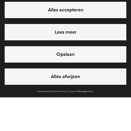
Ja, ik wil mij aanmelden
Heb je een vraag en wil je direct antwoord? Bel ons op
088
712 27 21
6 dagen per week beschikbaar (behalve tijdens
feestdagen)
vandaag gesloten, vrijdag zijn we vanaf
09:00 uur weer
bereikbaar
via chat en telefoon
Cookies
Over BPD
Disclaimer