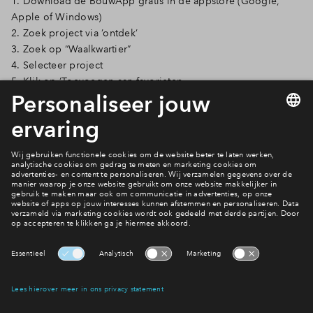
1. Download de BouwApp gratis in de appstore (Google,
Apple of Windows)
2. Zoek project via ’ontdek’
3. Zoek op “Waalkwartier”
4. Selecteer project
5. Klik op ‘Toevoegen aan favorieten
Naar de BouwApp
Nieuwsoverzicht
Interesse? Meld je dan snel aan
Hiermee blijf je op de hoogte van het belangrijkste nieuws en
eventuele projecten