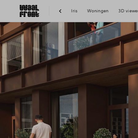
Iris
Woningen
3D viewe
Ber
Voo
Vis
Du
Ni