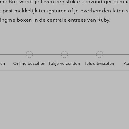
me Box wordt je leven een stukje eenvoudiger gemaa
t past makkelijk terugsturen of je overhemden laten s
ingme boxen in de centrale entrees van Ruby.
ren
Online bestellen
Pakje verzenden
Iets uitwisselen
Aa