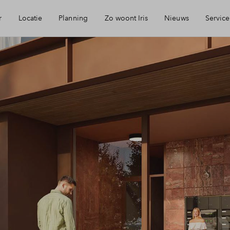
r
Locatie
Planning
Zo woont Iris
Nieuws
Service
eikbaarheid
Keuken: Iris by Huysinc
Mijn Eigen Huis
rzieningen
Keuken: Iris by Siematic
Financiele chec
ie
Blog: Iris verhuist
Financiering
urzaamheid
Parkeren: zo werkt het in Iris
Toewijzing
jmegen
Woning kopen