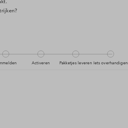
kt.
trijken?
nmelden
Activeren
Pakketjes leveren
Iets overhandigen