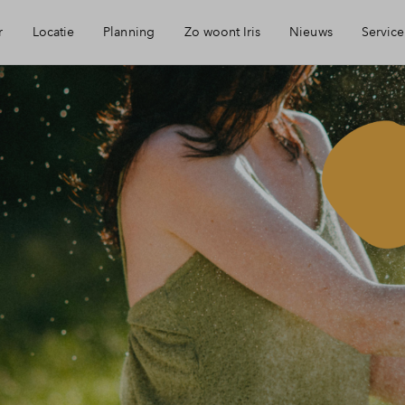
r
Locatie
Planning
Zo woont Iris
Nieuws
Service
eikbaarheid
Keuken: Iris by Huysinc
Mijn Eigen Huis
rzieningen
Keuken: Iris by Siematic
Financiele chec
ie
Blog: Iris verhuist
Financiering
urzaamheid
Parkeren: zo werkt het in Iris
Toewijzing
jmegen
Woning kopen