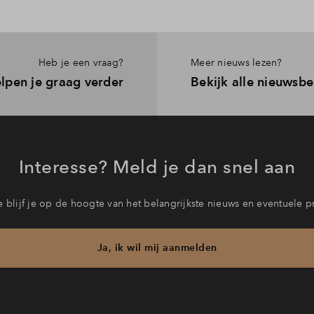
Heb je een vraag?
Meer nieuws lezen?
lpen je graag verder
Bekijk alle nieuwsbe
Interesse? Meld je dan snel aan
 blijf je op de hoogte van het belangrijkste nieuws en eventuele p
Ja, ik wil mij aanmelden
b je een vraag en wil je direct antwoord? Bel ons op
088 712 27 