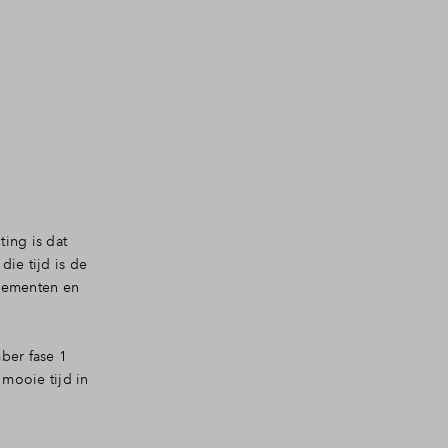
ing is dat
ie tijd is de
elementen en
ber fase 1
ooie tijd in