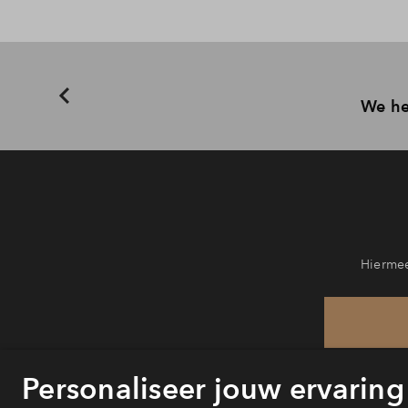
We he
Hiermee
He