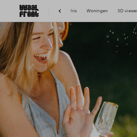
Iris
Woningen
3D viewe
Ber
Voo
Vis
Du
Ni