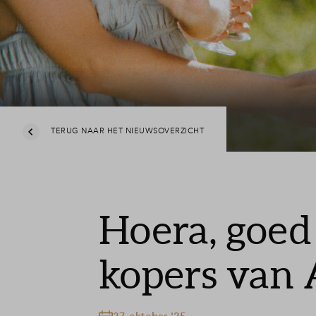
TERUG NAAR HET NIEUWSOVERZICHT
Hoera, goed
kopers van 
27 oktober '25