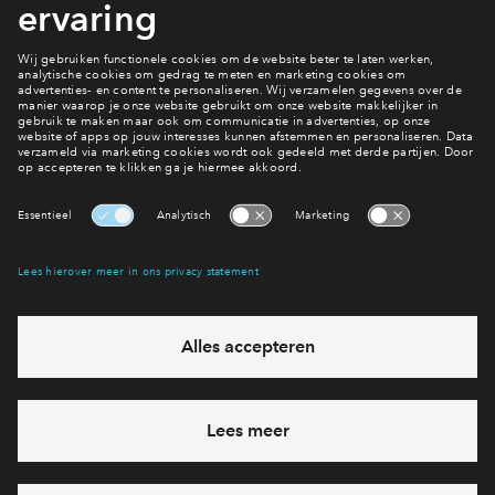
keuken plaatsen, muren schilderen en verhuizen.
Bekijk het woningaanbod
Ik wil ook wonen in Iris
Interesse? Meld je dan snel aan
Hiermee blijf je op de hoogte van het belangrijkste nieuws en
eventuele projecten
Ja, ik wil mij aanmelden
Heb je een vraag en wil je direct antwoord? Bel ons op
088
712 27 21