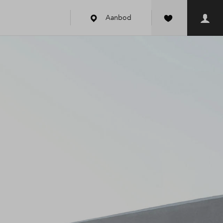
Aanbod
k