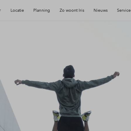
r
Locatie
Planning
Zo woont Iris
Nieuws
Service
eikbaarheid
Keuken: Iris by Huysinc
Mijn Eigen Huis
rzieningen
Keuken: Iris by Siematic
Financiele chec
ie
Blog: Iris verhuist
Financiering
urzaamheid
Parkeren: zo werkt het in Iris
Toewijzing
jmegen
Woning kopen