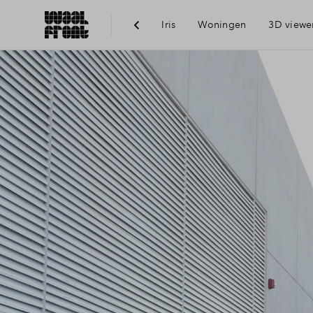
Iris
Woningen
3D viewe
Ber
Voo
Vis
Du
Ni