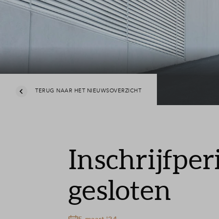
TERUG NAAR HET NIEUWSOVERZICHT
Inschrijfper
gesloten
5 maart '24