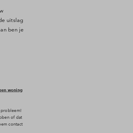
uw
e uitslag
an ben je
 een woning
n probleem!
bben of dat
neem contact