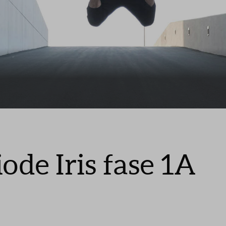
Leeswijzer
Veelgestelde v
Contact
iode Iris fase 1A