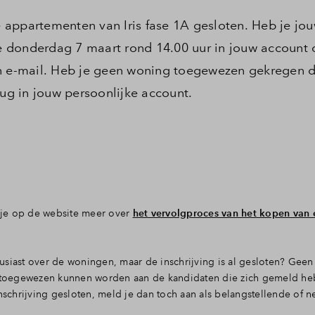
de appartementen van Iris fase 1A gesloten. Heb je jo
 donderdag 7 maart rond 14.00 uur in jouw account d
en e-mail. Heb je geen woning toegewezen gekregen d
rug in jouw persoonlijke account.
n je op de website meer over
het vervolgproces van het kopen van
usiast over de woningen, maar de inschrijving is al gesloten? Gee
en toegewezen kunnen worden aan de kandidaten die zich gemeld he
inschrijving gesloten, meld je dan toch aan als belangstellende of 