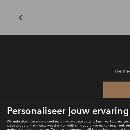
Hiermee
He