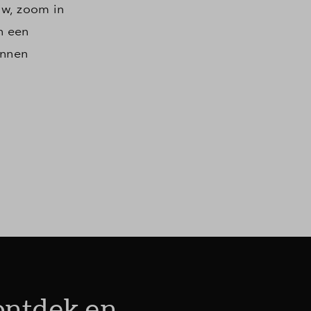
uw, zoom in
n een
annen
ragen
 ontdek en