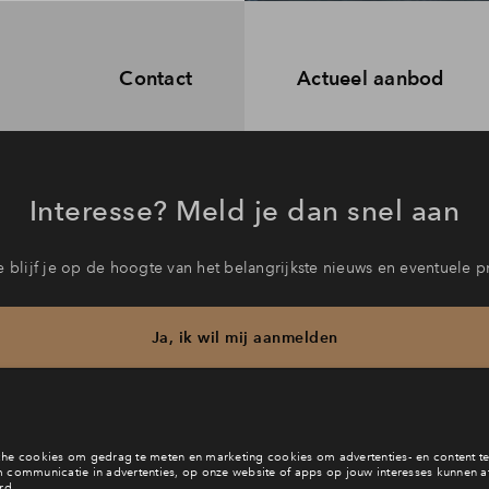
Contact
Actueel aanbod
Interesse? Meld je dan snel aan
 blijf je op de hoogte van het belangrijkste nieuws en eventuele p
Ja, ik wil mij aanmelden
b je een vraag en wil je direct antwoord? Bel ons op
088 712 27 
6 dagen per week beschikbaar (behalve tijdens feestdagen)