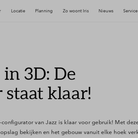
r
Locatie
Planning
Zo woont Iris
Nieuws
Service
eikbaarheid
Keuken: Iris by Huysinc
Mijn Eigen Huis
rzieningen
Keuken: Iris by Siematic
Financiele chec
 in 3D: De
ie
Blog: Iris verhuist
Financiering
 staat klaar!
urzaamheid
Parkeren: zo werkt het in Iris
Toewijzing
jmegen
Woning kopen
-configurator van Jazz is klaar voor gebruik! Met de
gopslag bekijken en het gebouw vanuit elke hoek ver