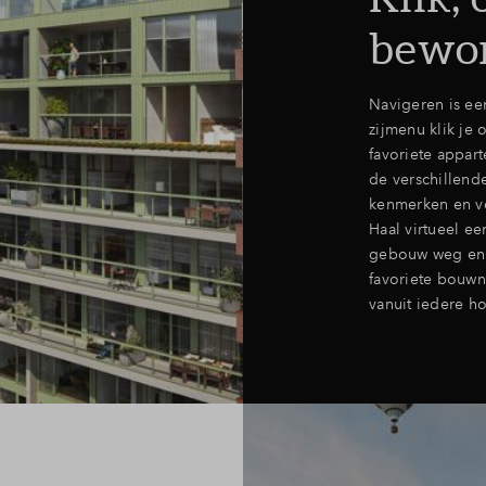
bewo
Navigeren is ee
zijmenu klik je 
favoriete appart
de verschillend
kenmerken en ve
Haal virtueel ee
gebouw weg en 
favoriete bouw
vanuit iedere ho