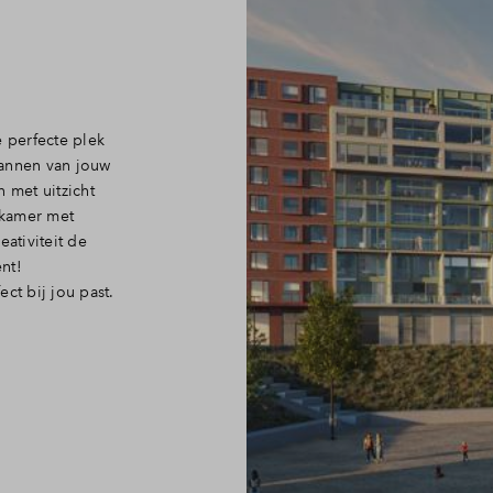
e perfecte plek
lannen van jouw
n met uitzicht
nkamer met
eativiteit de
ent!
ct bij jou past.