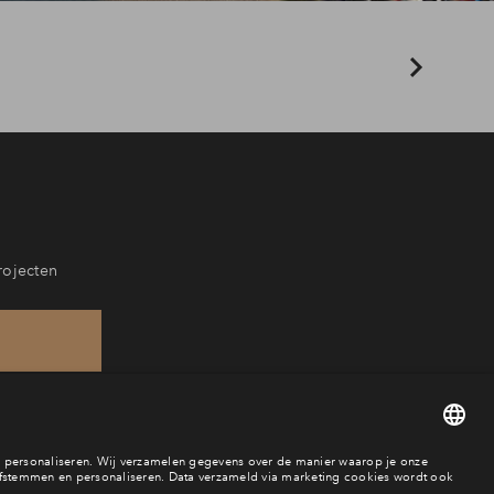
rojecten
21