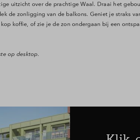
ige uitzicht over de prachtige Waal. Draai het gebo
Leeswijzer
k de zonligging van de balkons. Geniet je straks va
kop koffie, of zie je de zon ondergaan bij een ontsp
Veelgestelde v
Contact
ste op desktop.
Klik,