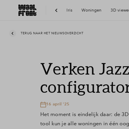
Iris
Woningen
3D viewe
Ber
TERUG NAAR HET NIEUWSOVERZICHT
Voo
Verken Jazz
Vis
configurator
Du
16 april '25
Ni
Het moment is eindelijk daar: de 3D
tool kun je alle woningen in één oo