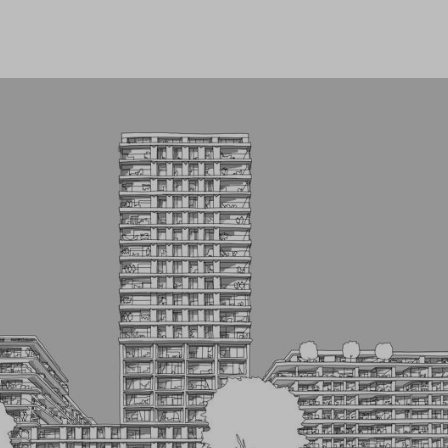
Leeswijzer
Veelgestelde v
Contact