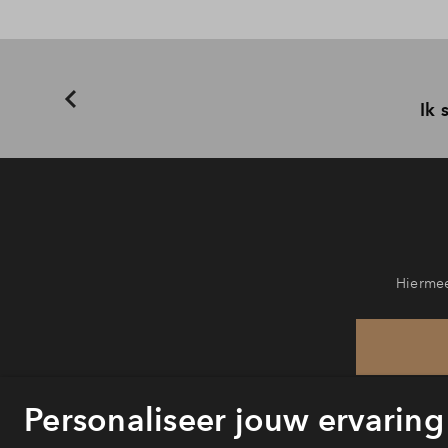
Ik 
Hiermee
He