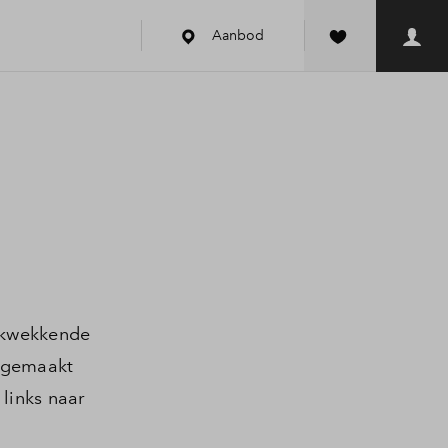
Aanbod
k
rukwekkende
 (gemaakt
 links naar