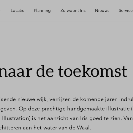
r
Locatie
Planning
Zo woont Iris
Nieuws
Service
eikbaarheid
Keuken: Iris by Huysinc
Mijn Eigen Huis
rzieningen
Keuken: Iris by Siematic
Financiele chec
naar de toekomst
ie
Blog: Iris verhuist
Financiering
urzaamheid
Parkeren: zo werkt het in Iris
Toewijzing
uisende nieuwe wijk, verrijzen de komende jaren ind
 geven. Op deze prachtige handgemaakte illustratie
jmegen
Woning kopen
lustration) is het aanzicht van Iris goed te zien. Van
schitteren aan het water van de Waal.