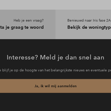
Heb je een vraag?
Benieuwd naar Iris fase 2A
sta je graag te woord
Bekijk de woningty
Interesse? Meld je dan snel aan
 blijf je op de hoogte van het belangrijkste nieuws en eventuele p
Ja, ik wil mij aanmelden
b je een vraag en wil je direct antwoord? Bel ons op
088 712 27 