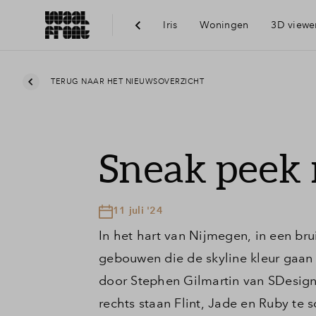
Iris
Woningen
3D viewe
Ber
TERUG NAAR HET NIEUWSOVERZICHT
Voo
Sneak peek 
Vis
11 juli '24
Du
In het hart van Nijmegen, in een br
gebouwen die de skyline kleur gaan
Ni
door Stephen Gilmartin van SDesign Il
rechts staan Flint, Jade en Ruby te 