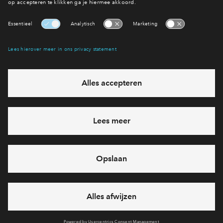
Interesse? Meld je dan snel aan
Hiermee blijf je op de hoogte van het belangrijkste nieuws en
eventuele projecten
Ja, ik wil mij aanmelden
Heb je een vraag en wil je direct antwoord? Bel ons op
088
712 27 21
6 dagen per week beschikbaar (behalve tijdens
feestdagen)
vandaag gesloten, maandag zijn we vanaf
09:00 uur weer
bereikbaar
via chat en telefoon