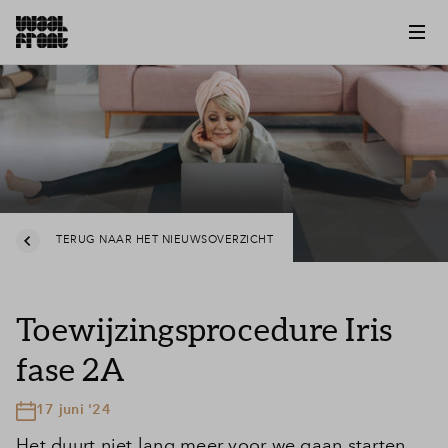
TERUG NAAR HET NIEUWSOVERZICHT
Toewijzingsprocedure Iris
fase 2A
17 juni '24
Het duurt niet lang meer voor we gaan starten