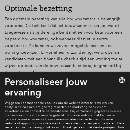
check.
Optimale bezetting
Een optimale bezetting van alle bouwnummers is belangrijk
voor ons. Dat betekent dat het bouwnummer aan jou wordt
toegewezen als jij de enige bent met een voorkeur voor een
bepaald bouwnummer, ook wanneer dit niet je eerste
voorkeur is. Zo kunnen we zoveel mogelijk mensen een
woning toewijzen. Er vormt één uitzondering: we proberen
kandidaten mét een financiële check altijd een woning toe te
wijzen op basis van de bovenstaande criteria, beginnend bij
de eerste voorkeur.
Woning kopen? Zo werkt het!
Benieuwd naar Iris fase 2A?
Bekijk de woningtypen