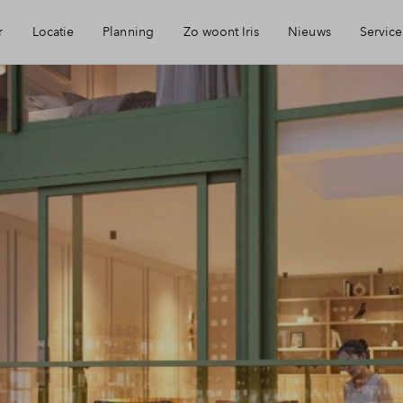
r
Locatie
Planning
Zo woont Iris
Nieuws
Service
eikbaarheid
Keuken: Iris by Huysinc
Mijn Eigen Huis
rzieningen
Keuken: Iris by Siematic
Financiele chec
ie
Blog: Iris verhuist
Financiering
urzaamheid
Parkeren: zo werkt het in Iris
Toewijzing
jmegen
Woning kopen