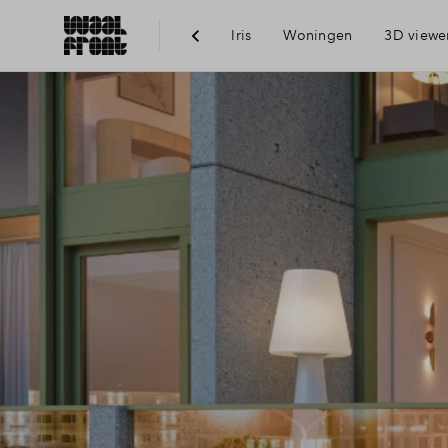
Iris
Woningen
3D viewe
Ber
Voo
Vis
Du
Ni