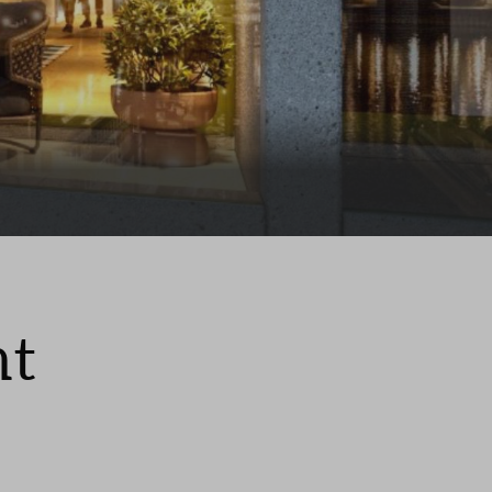
ragen
nt