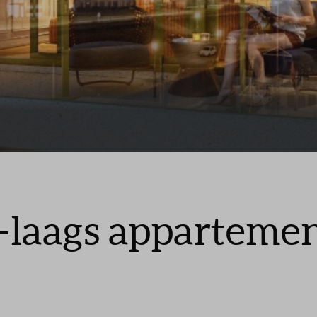
Leeswijzer
Veelgestelde v
Contact
2-laags apparteme