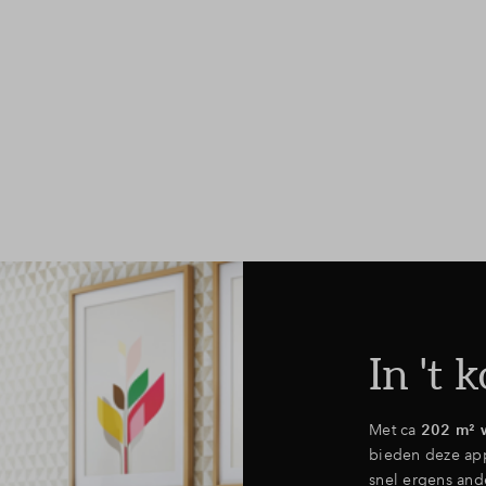
In 't k
Met ca
202 m² 
bieden deze ap
snel ergens and