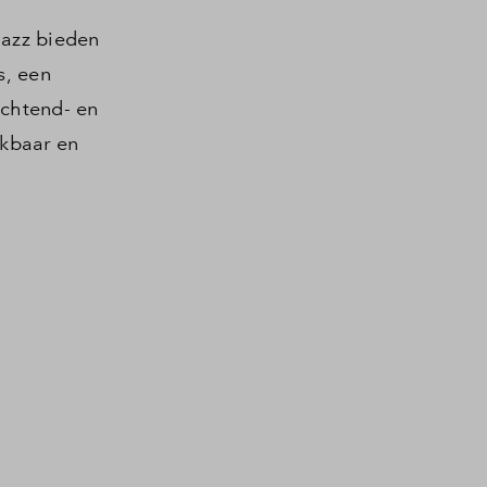
Jazz bieden
s, een
ochtend- en
ikbaar en