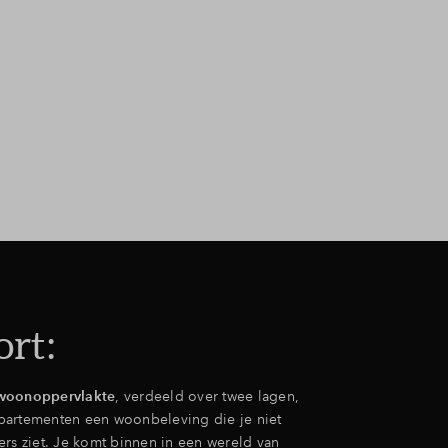
ort:
woonoppervlakte
, verdeeld over twee lagen,
partementen een woonbeleving die je niet
ers ziet. Je komt binnen in een wereld van