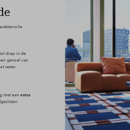
de
araktervolle
tot diep in de
een gevoel van
et water.
ing met een
extra
fgesloten