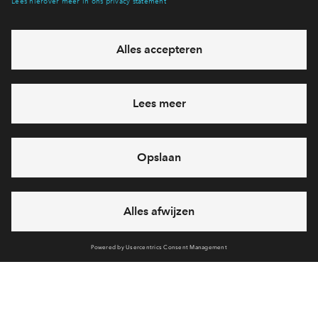
eventuele projecten
Ja, ik wil mij aanmelden
Heb je een vraag en wil je direct antwoord? Bel ons op
088
712 27 21
6 dagen per week beschikbaar (behalve tijdens
feestdagen)
vandaag gesloten, zaterdag zijn we vanaf
10:00 uur weer
bereikbaar
via chat en telefoon
Cookies
Over BPD