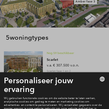
Amber fase 3
5
woningtypes
Nog 59 beschikbaar
Scarlet
v.a.
€ 307.500
v.o.n.
Scarlet fase 1 en 2
Nog 2 beschikbaar
Amber stadswoningen - in
aanbouw
v.a.
€ 732.795
v.o.n.