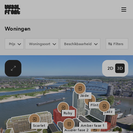
Woningen
Prijs
Woningsoort
Beschikbaarheid
Filters
2D
3D
Jade
Flint
Jazz
Ruby
Scarlet
Amber fase 1
Amber fase 2