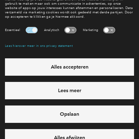
Unieke stadswoningen
Inloggen
Nog 9 beschikbaar
Jazz - in aanbouw
v.a.
€ 970.000
v.o.n.
2-laags appartementen met uitzicht over
de haven
Nog 1 beschikbaar
Flint - in aanbouw
v.a.
€ 840.000
v.o.n.
Flint
Nog 2 beschikbaar
Jade - in aanbouw
v.a.
€ 1.170.000
v.o.n.