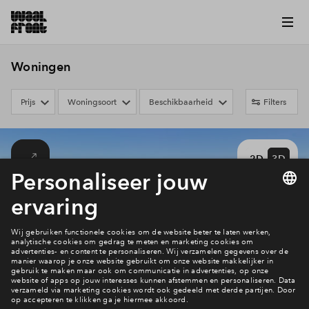
Woningen
Prijs
Woningsoort
Beschikbaarheid
Filters
2D
3D
Jade
Flint
Jazz
Ruby
Scarlet
Amber fase 1
Amber fase 2