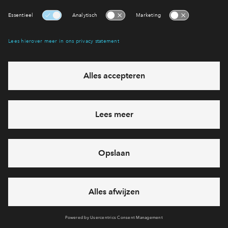
Amber fase 3
1
woningtype
Nog 59 beschikbaar
Scarlet
v.a.
€ 307.500
v.o.n.
Scarlet fase 1 en 2