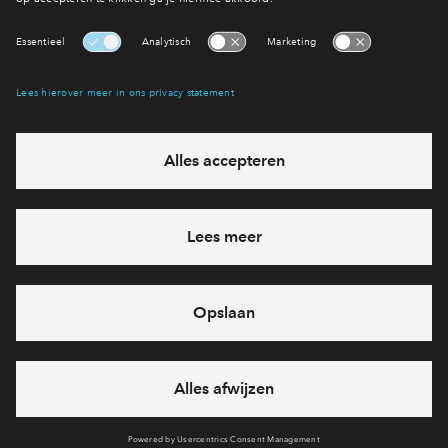
Interesse? Meld je dan snel aan
Hiermee blijf je op de hoogte van het belangrijkste nieuws en
eventuele projecten
Ja, ik wil mij aanmelden
Heb je een vraag en wil je direct antwoord? Bel ons op
088
712 27 21
6 dagen per week beschikbaar (behalve tijdens
feestdagen)
vandaag gesloten, maandag zijn we vanaf
09:00 uur weer
bereikbaar
via telefoon