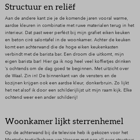
Structuur en reliëf
Aan de andere kant zie je de komende jaren vooral warme,
aardse kleuren in combinatie met ruwe materialen terug in het
interieur. Dat past weer perféct bij mijn grafiet eiken keuken
en beton ciré salontafel in de woonkamer. Achter de keuken
komt een achterwand die de hoge eiken keukenkasten
verbindt met de barista bar. Een droom die uitkomt, mijn
eigen barista bar! Hier ga ik nog heel veel koffietjes drinken
‘s ochtends om de dag goed te beginnen. Met uitzicht over
de Waal. Zin in! De binnenkant van de vensters en de
kozijnen krijgen ook een aardse kleur, donkerbruin. Zo lijkt
het net alsof ik door een schilderijlijst uit mijn raam kijk. Elke
ochtend weer een ander schilderij!
Woonkamer lijkt sterrenhemel
Op de achterwand bij de televisie heb ik gekozen voor het
Montado textielbehang van Vescom met een all-over structuur