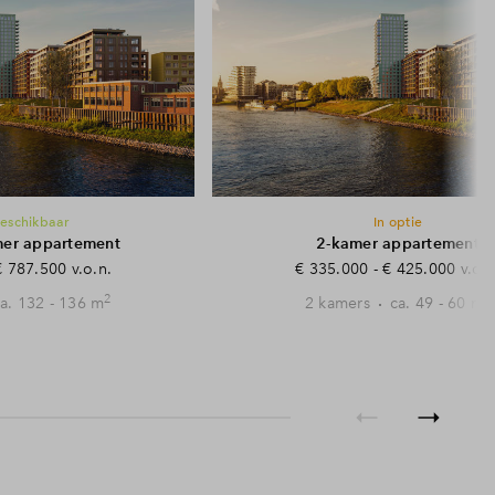
beschikbaar
In optie
mer appartement
2-kamer appartement
€ 787.500 v.o.n.
€ 335.000 - € 425.000 v.o.n
2
2
a. 132 - 136 m
2 kamers
ca. 49 - 60 m