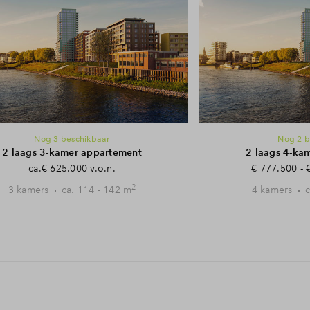
Nog 3 beschikbaar
Nog 2 
2 laags 3-kamer appartement
2 laags 4-ka
ca.€ 625.000 v.o.n.
€ 777.500 - 
2
3 kamers
ca. 114 - 142 m
4 kamers
c