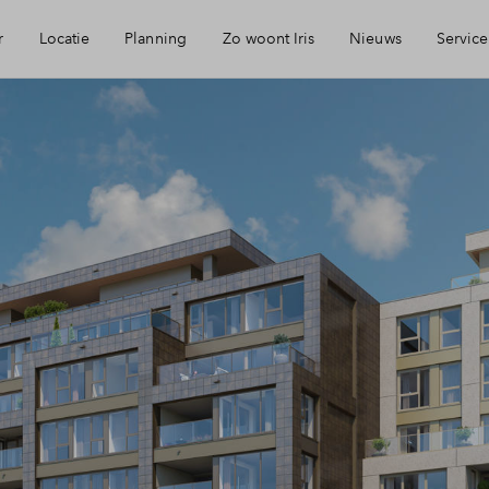
r
Locatie
Planning
Zo woont Iris
Nieuws
Service
eikbaarheid
Keuken: Iris by Huysinc
Mijn Eigen Huis
rzieningen
Keuken: Iris by Siematic
Financiele chec
ie
Blog: Iris verhuist
Financiering
urzaamheid
Parkeren: zo werkt het in Iris
Toewijzing
jmegen
Woning kopen