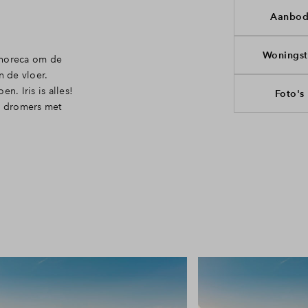
Aanbo
Woningsti
n horeca om de
n de vloer.
n. Iris is alles!
Foto's
e dromers met