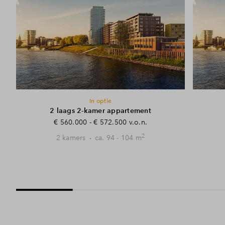
In optie
2 laags 2-kamer appartement
€ 560.000 - € 572.500 v.o.n.
2
2 kamers
ca. 94 - 104 m