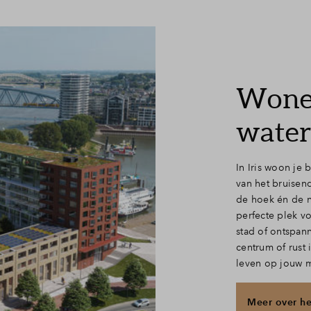
Wonen
wate
In Iris woon je 
van het bruisen
de hoek én de n
perfecte plek v
stad of ontspann
centrum of rust 
leven op jouw m
Meer over he