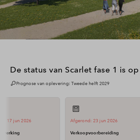
De status van Scarlet fase 1 is 
Prognose van oplevering: Tweede helft 2029
d: 17 jun 2026
Afgerond: 23 jun 2026
itwerking
Verkoopvoorbereiding