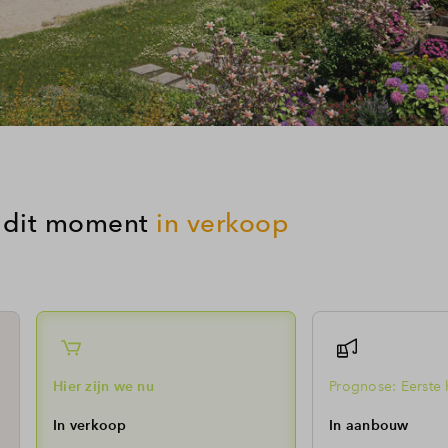
op dit moment
in verkoop
Hier zijn we nu
Prognose: Eerste 
In verkoop
In aanbouw