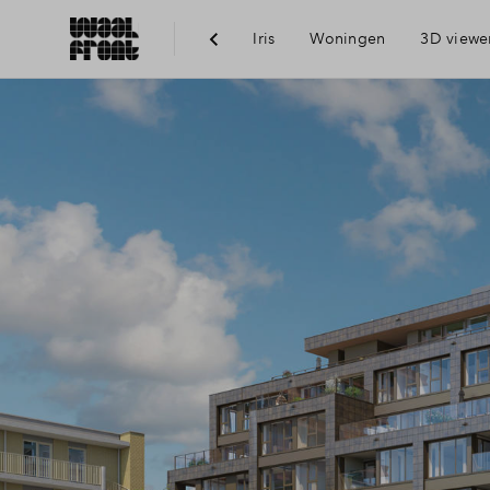
Iris
Woningen
3D viewe
Ber
Voo
Vis
Du
Ni