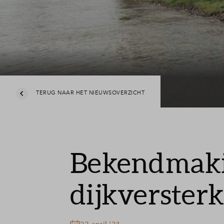
Nijmegen
Veelgestelde vragen
Contact
TERUG NAAR HET NIEUWSOVERZICHT
Bekendmaki
dijkverster
22 april '21