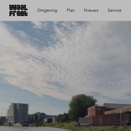
Omgeving
Plan
Nieuws
Service
Ligging
Visie
Mijn Eigen Huis
Bereikbaarheid
Wijken
Financiele check
Voorzieningen
Planning
Financiering
Geschiedenis
Toewijzing
De Nieuwe Honig
Woning kopen