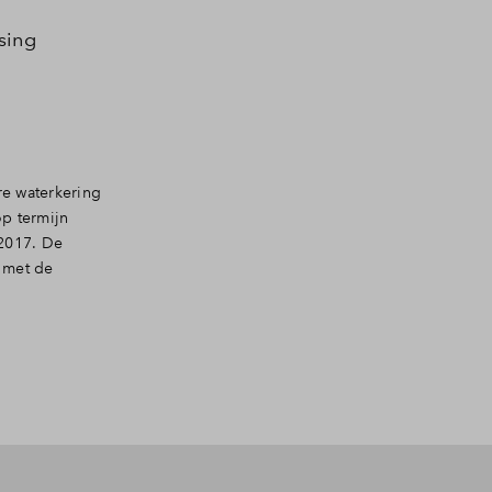
sing
re waterkering
p termijn
 2017. De
 met de