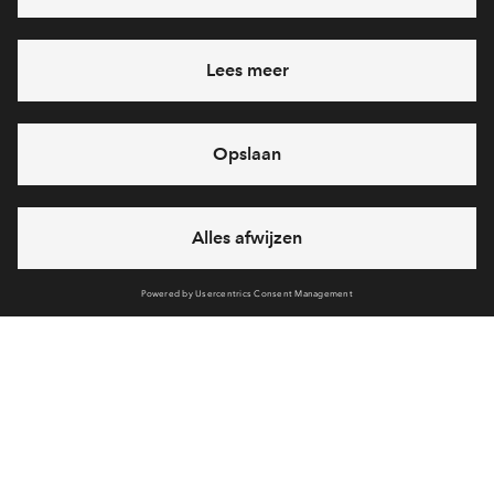
Ja, ik wil mij aanmelden
Heb je een vraag en wil je direct antwoord? Bel ons op
088
712 27 21
6 dagen per week beschikbaar (behalve tijdens
feestdagen)
vandaag van
09:00 - 18:00 uur
via chat en telefoon
Cookies
Over BPD
Disclaimer
Privacy statement