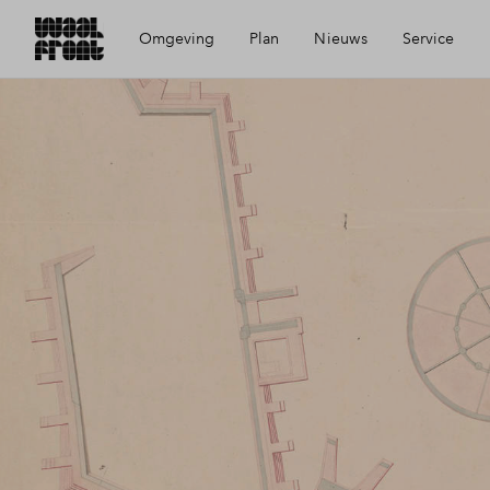
Omgeving
Plan
Nieuws
Service
Ligging
Visie
Mijn Eigen Huis
Bereikbaarheid
Wijken
Financiele check
Voorzieningen
Planning
Financiering
Geschiedenis
Toewijzing
De Nieuwe Honig
Woning kopen