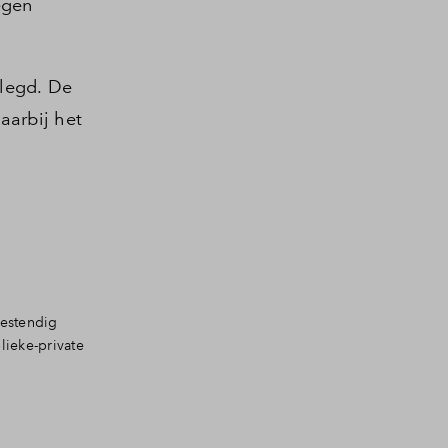
egen
legd. De
aarbij het
bestendig
lieke-private