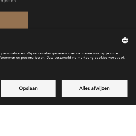
rojecten
21
baar