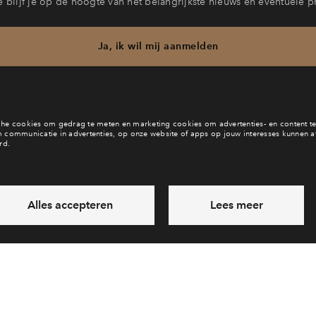
 blijf je op de hoogte van het belangrijkste nieuws en eventuele p
Ja, ik wil mij aanmelden
b je een vraag en wil je direct antwoord? Bel ons op
088 712 27 
6 dagen per week beschikbaar (behalve tijdens feestdagen)
daag gesloten, maandag zijn we vanaf
09:00 uur weer bereik
via chat en telefoon
Laat een bericht achter
Veelgestelde vragen