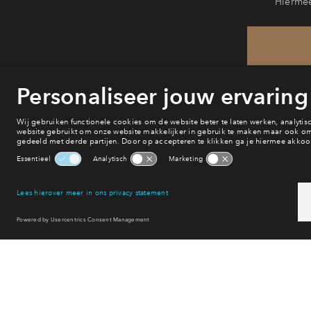
Hiermee
He
van