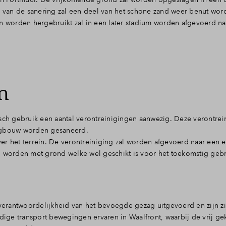
en van de sanering zal een deel van het schone zand weer benut wo
an worden hergebruikt zal in een later stadium worden afgevoerd na
in
orisch gebruik een aantal verontreinigingen aanwezig. Deze verontre
ingbouw worden gesaneerd.
 over het terrein. De verontreiniging zal worden afgevoerd naar een
d worden met grond welke wel geschikt is voor het toekomstig gebr
erantwoordelijkheid van het bevoegde gezag uitgevoerd en zijn zi
nodige transport bewegingen ervaren in Waalfront, waarbij de vrij 