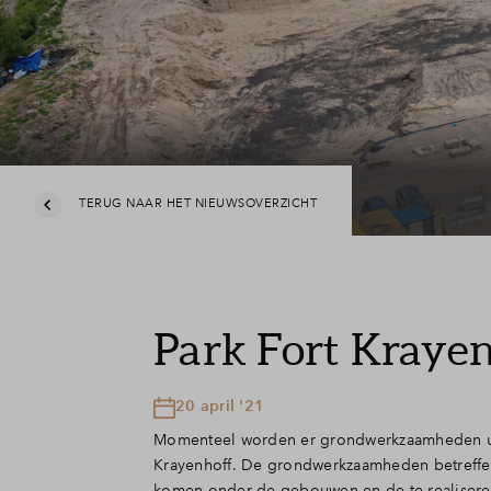
Nijmegen
Veelgestelde vragen
Contact
TERUG NAAR HET NIEUWSOVERZICHT
Park Fort Kraye
20 april '21
Momenteel worden er grondwerkzaamheden ui
Krayenhoff. De grondwerkzaamheden betreffen
komen onder de gebouwen en de te realisere