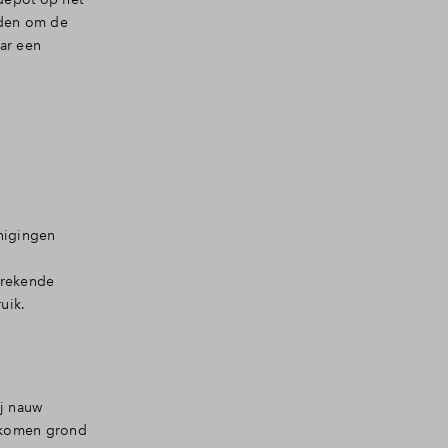
rden om de
ar een
inigingen
 erekende
uik.
j nauw
gekomen grond