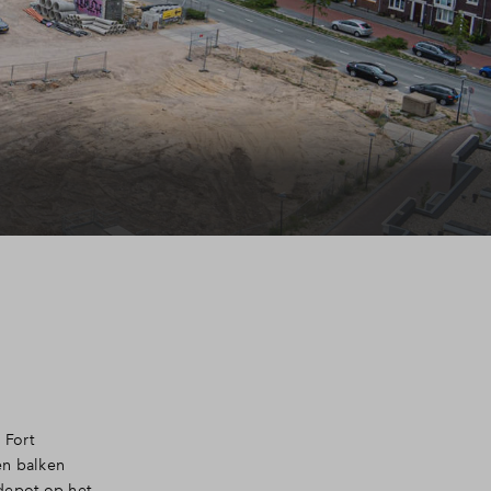
 Fort
en balken
depot op het