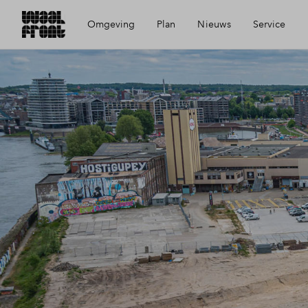
Omgeving
Plan
Nieuws
Service
Ligging
Visie
Mijn Eigen Huis
Bereikbaarheid
Wijken
Financiele check
Voorzieningen
Planning
Financiering
Geschiedenis
Toewijzing
De Nieuwe Honig
Woning kopen