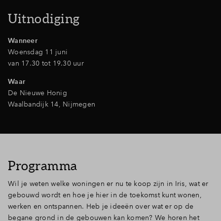
Inloggen
Uitnodiging
Wanneer
Woensdag 11 juni
van 17.30 tot 19.30 uur
Waar
De Nieuwe Honig
Waalbandijk 14, Nijmegen
Programma
Wil je weten welke woningen er nu te koop zijn in Iris, wat er
gebouwd wordt en hoe je hier in de toekomst kunt wonen,
werken en ontspannen. Heb je ideeën over wat er op de
begane grond in de gebouwen kan komen? We horen het