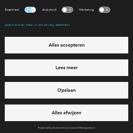
Interesse? Meld je dan snel aan
Hiermee blijf je op de hoogte van het belangrijkste nieuws en
eventuele projecten
Ja, ik wil mij aanmelden
Heb je een vraag en wil je direct antwoord? Bel ons op
088
712 27 21
6 dagen per week beschikbaar (behalve tijdens
feestdagen)
vandaag van
09:00 - 18:00 uur
via chat en telefoon