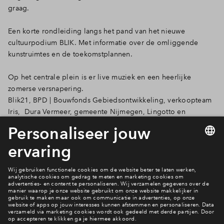
graag.
Een korte rondleiding langs het pand van het nieuwe
cultuurpodium BLIK. Met informatie over de omliggende
kunstruimtes en de toekomstplannen.
Op het centrale plein is er live muziek en een heerlijke
zomerse versnapering.
Blik21, BPD | Bouwfonds Gebiedsontwikkeling, verkoopteam
Iris, Dura Vermeer, gemeente Nijmegen, Lingotto en
Ontwikkelingsbedrijf Waalfront zijn aanwezig om jouw vragen
te beantwoorden.
Zien we jou ook op 11 juni? Tot dan!
Heb je een vraag?
Contact