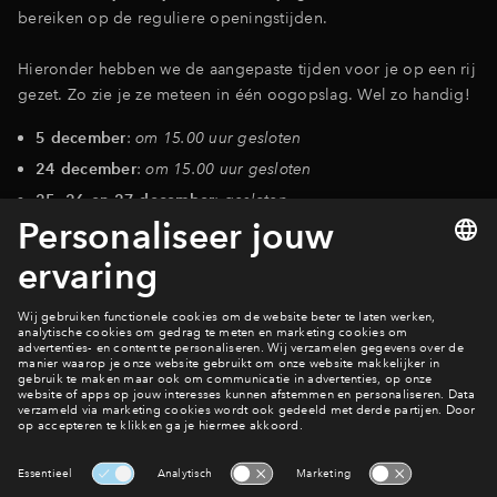
bereiken op de reguliere openingstijden.
Inloggen
Hieronder hebben we de aangepaste tijden voor je op een rij
gezet. Zo zie je ze meteen in één oogopslag. Wel zo handig!
5 december
:
om 15.00 uur gesloten
24 december
:
om 15.00 uur gesloten
25, 26 en 27 december
:
gesloten
31 december
:
vanaf 15.00 uur gesloten
1 januari
:
gesloten
Contact
Interesse? Meld je dan snel aan