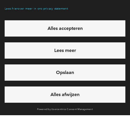
Hiermee blijf je op de hoogte van het belangrijkste nieuws en
eventuele projecten
Ja, ik wil mij aanmelden
Heb je een vraag en wil je direct antwoord? Bel ons op
088
712 27 21
6 dagen per week beschikbaar (behalve tijdens
feestdagen)
vandaag gesloten, zaterdag zijn we vanaf
10:00 uur weer
bereikbaar
via chat en telefoon
Cookies