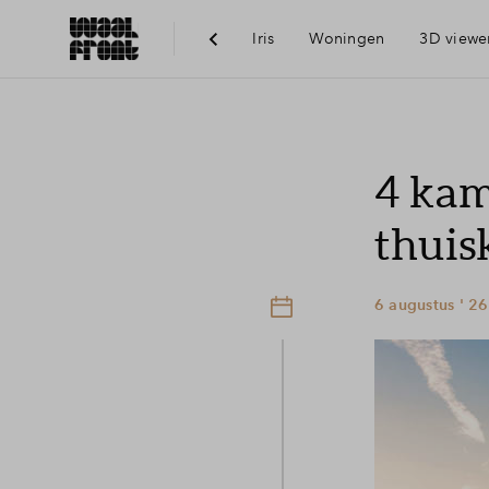
Iris
Woningen
3D viewe
Ber
4 kame
Voo
thui
Vis
6 augustus ' 26
Du
Ni