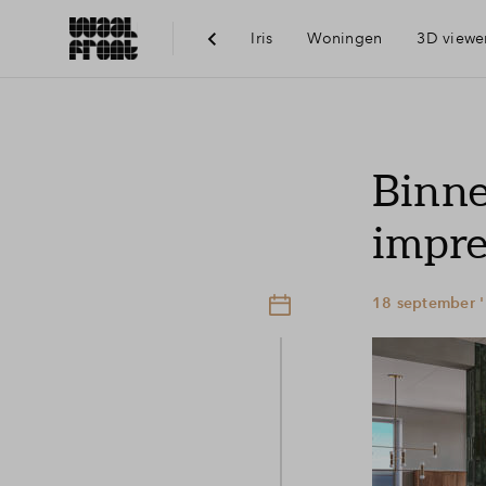
Iris
Woningen
3D viewe
Ber
Binne
Voo
impres
Vis
18 september '
Du
Ni