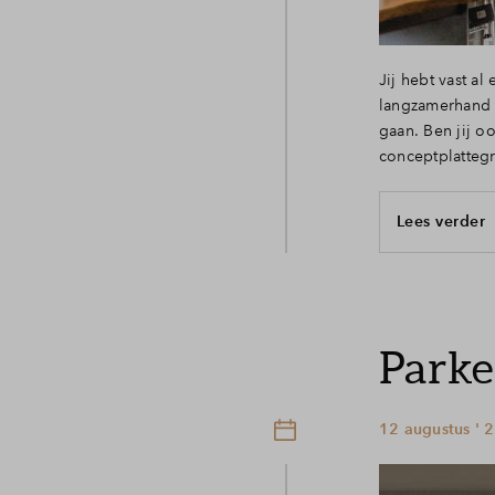
Jij hebt vast a
langzamerhand k
gaan. Ben jij 
conceptplattegr
Lees verder
Parker
12 augustus ' 