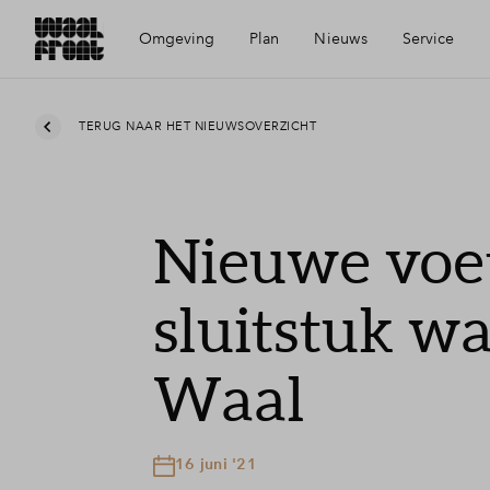
Omgeving
Plan
Nieuws
Service
Ligging
Visie
Mijn Eigen Huis
TERUG NAAR HET NIEUWSOVERZICHT
Bereikbaarheid
Wijken
Financiele check
Nieuwe voe
Voorzieningen
Planning
Financiering
sluitstuk w
Geschiedenis
Toewijzing
Waal
De Nieuwe Honig
Woning kopen
16 juni '21