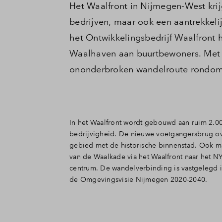
Het Waalfront in Nijmegen-West kri
Nijmegen
Veelgestelde vragen
bedrijven, maar ook een aantrekkel
het Ontwikkelingsbedrijf Waalfront
Contact
Waalhaven aan buurtbewoners. Met d
ononderbroken wandelroute rondom 
In het Waalfront wordt gebouwd aan ruim 2.
bedrijvigheid. De nieuwe voetgangersbrug o
gebied met de historische binnenstad. Ook m
van de Waalkade via het Waalfront naar het N
centrum. De wandelverbinding is vastgelegd i
de Omgevingsvisie Nijmegen 2020-2040.