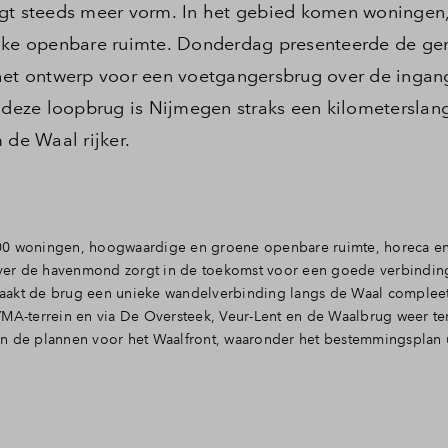
jgt steeds meer vorm. In het gebied komen woningen
ijke openbare ruimte. Donderdag presenteerde de g
 het ontwerp voor een voetgangersbrug over de ingan
eze loopbrug is Nijmegen straks een kilometerslan
de Waal rijker.
000 woningen, hoogwaardige en groene openbare ruimte, horeca e
ver de havenmond zorgt in de toekomst voor een goede verbinding
aakt de brug een unieke wandelverbinding langs de Waal compleet
YMA-terrein en via De Oversteek, Veur-Lent en de Waalbrug weer te
n de plannen voor het Waalfront, waaronder het bestemmingsplan u