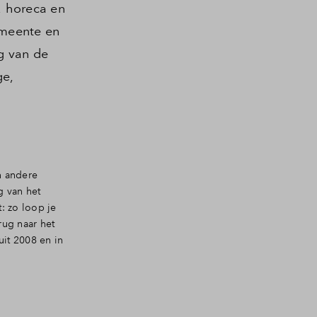
, horeca en
emeente en
g van de
ge,
n andere
 van het
: zo loop je
rug naar het
it 2008 en in