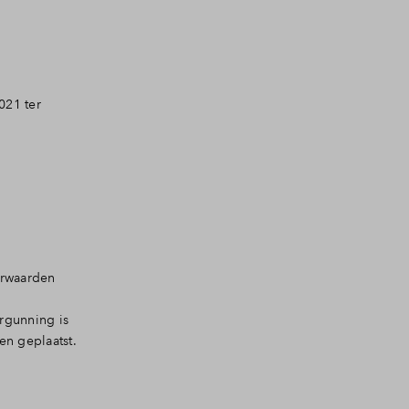
021 ter
orwaarden
rgunning is
en geplaatst.