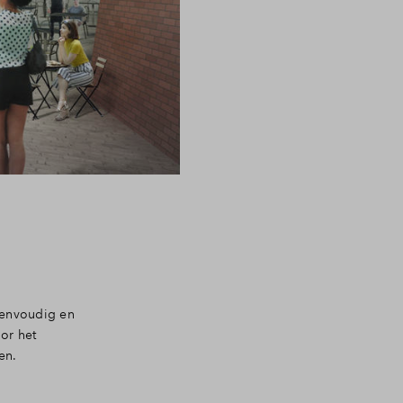
eenvoudig en
oor het
en.