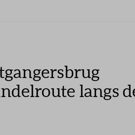
tgangersbrug
andelroute langs d