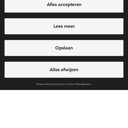
Ja, ik wil mij aanmelden
Heb je een vraag en wil je direct antwoord? Bel ons op
088
712 27 21
6 dagen per week beschikbaar (behalve tijdens
feestdagen)
vandaag gesloten, maandag zijn we vanaf
09:00 uur weer
bereikbaar
via telefoon
Cookies
Over BPD
Disclaimer
Privacy statement