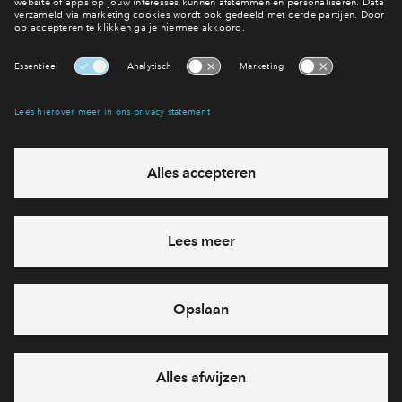
Wijken
Interesse? Meld je dan snel aan
Hiermee blijf je op de hoogte van het belangrijkste nieuws en
eventuele projecten
Ja, ik wil mij aanmelden
Heb je een vraag en wil je direct antwoord? Bel ons op
088
712 27 21
6 dagen per week beschikbaar (behalve tijdens
feestdagen)
vandaag gesloten, zaterdag zijn we vanaf
10:00 uur weer
bereikbaar